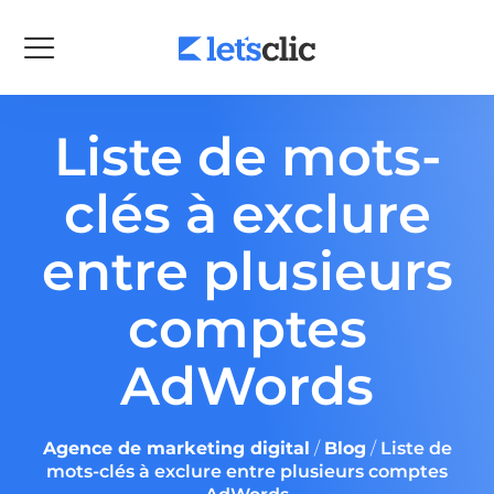
Liste de mots-
clés à exclure
entre plusieurs
comptes
AdWords
Agence de marketing digital
/
Blog
/
Liste de
mots-clés à exclure entre plusieurs comptes