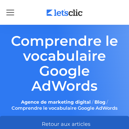
Comprendre le
vocabulaire
Google
AdWords
Agence de marketing digital
/
Blog
/
Comprendre le vocabulaire Google AdWords
Retour aux articles