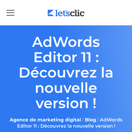
AdWords
Editor 11 :
Découvrez la
nouvelle
version !
Agence de marketing digital
/
Blog
/
AdWords
Editor 11 : Découvrez la nouvelle version !