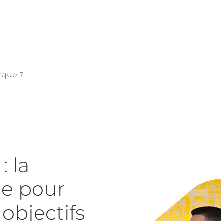
rque ?
: la
le pour
 objectifs