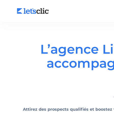
L’agence Li
Agence SEO
accompagn
Agence Google Ads
Facebook Ads
LinkedIn Ads
Audit SEO
Attirez des prospects qualifiés et boostez 