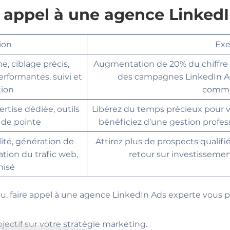
e appel à une agence Linked
ion
Exe
e, ciblage précis,
Augmentation de 20% du chiffre d’
rformantes, suivi et
des campagnes LinkedIn Ads
tion
comme
rtise dédiée, outils
Libérez du temps précieux pour v
 de pointe
bénéficiez d’une gestion profe
lité, génération de
Attirez plus de prospects qualifi
tion du trafic web,
retour sur investisseme
misé
au, faire appel à une agence LinkedIn Ads experte vous
jectif sur votre stratégie marketing.