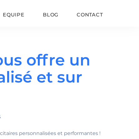
EQUIPE
BLOG
CONTACT
ous offre un
Refonte de site SEO
isé et sur
Google Consent Mode V2
Vitesse de chargement
SEO WordPress
S
taires personnalisées et performantes !