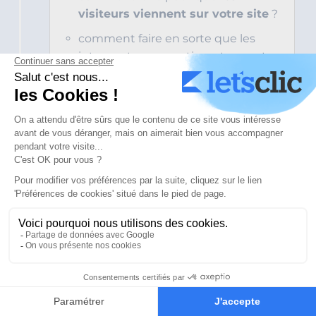
visiteurs viennent sur votre site
?
comment faire en sorte que les
internautes convertissent sur votre
site ?
Si nous vous disons qu’ils crée une
stratégie de maillage interne
, qu’ils
améliorent la vitesse de chargement,
qu’ils améliorent les
pages zombies
et qu’ils réorientent les pages 404 …
nous sommes sûrs que vous nous
croyez sur parole !
4
Accompagnement et conseil
à la rédaction de contenu