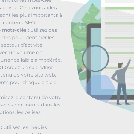
nent sur les mots-clés
activité. Cela vous aidera à
sont les plus importants à
de contenu SEO.
 mots-clés :
utilisez des
clés pour identifier les
secteur d’activité.
avec un volume de
urrence faible à modérée.
l :
créez un calendrier
ontenu de votre site web.
nents pour chaque article
.
misez le contenu de votre
s-clés pertinents dans les
iptions, les balises
:
utilisez les médias