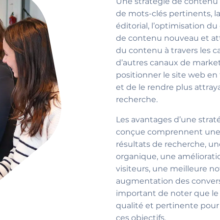
Une stratégie de contenu 
de mots-clés pertinents, la
éditorial, l’optimisation d
de contenu nouveau et att
du contenu à travers les 
d’autres canaux de marketi
positionner le site web en
et de le rendre plus attra
recherche.
Les avantages d’une stra
conçue comprennent une me
résultats de recherche, u
organique, une améliorat
visiteurs, une meilleure n
augmentation des conversi
important de noter que le
qualité et pertinente pour 
ces objectifs.