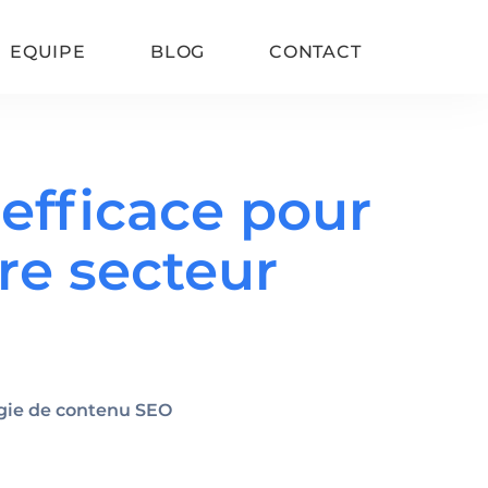
EQUIPE
BLOG
CONTACT
efficace pour
Refonte de site SEO
re secteur
Google Consent Mode V2
Vitesse de chargement
SEO WordPress
gie de contenu SEO