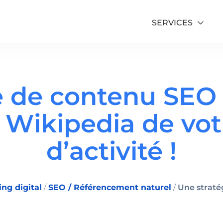
SERVICES
e de contenu SEO 
Formation Google Ads
e Wikipedia de vot
Formation SEO
d’activité !
ng digital
/
SEO / Référencement naturel
/
Une straté