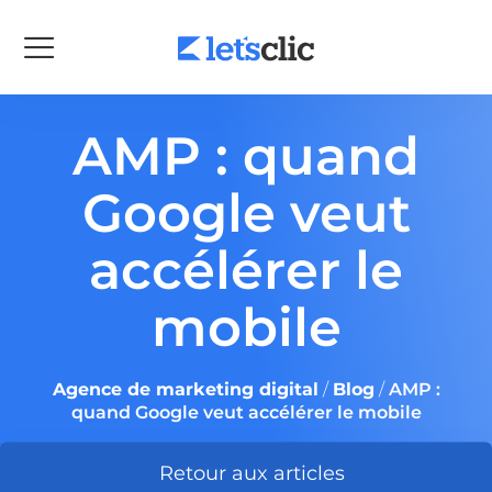
AMP : quand
Google veut
accélérer le
mobile
Agence de marketing digital
/
Blog
/
AMP :
quand Google veut accélérer le mobile
Retour aux articles