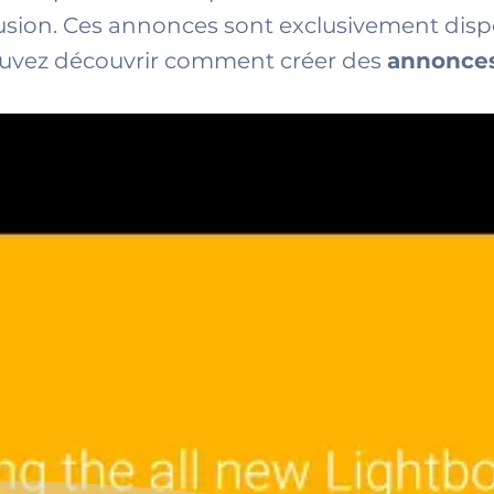
fusion. Ces annonces sont exclusivement disp
pouvez découvrir comment créer des
annonces