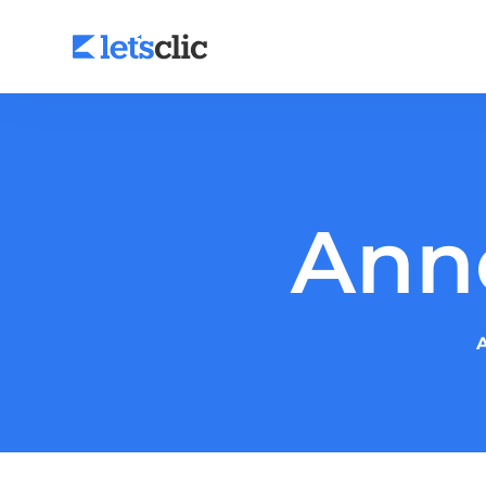
Agence SEO
Ann
Agence Google Ads
Facebook Ads
A
LinkedIn Ads
Audit SEO
Audit Google Ads