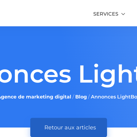
SERVICES
Formation Google Ads
onces Ligh
Formation SEO
gence de marketing digital
/
Blog
/
Annonces LightB
Retour aux articles