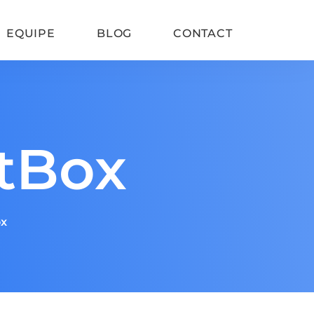
EQUIPE
BLOG
CONTACT
Refonte de site SEO
tBox
Google Consent Mode V2
Vitesse de chargement
ox
SEO WordPress