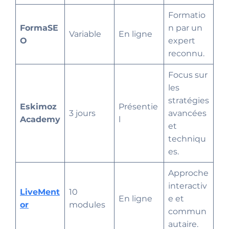
Formatio
FormaSE
n par un
Variable
En ligne
O
expert
reconnu.
Focus sur
les
stratégies
Eskimoz
Présentie
3 jours
avancées
Academy
l
et
techniqu
es.
Approche
interactiv
LiveMent
10
En ligne
e et
or
modules
commun
autaire.