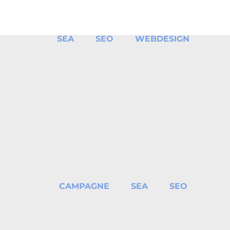
Étude de cas : Combustibles
Gruchy
SEA
SEO
WEBDESIGN
+84
%
du CA depuis 2016
Atelier de Famille
CAMPAGNE
SEA
SEO
+111
%