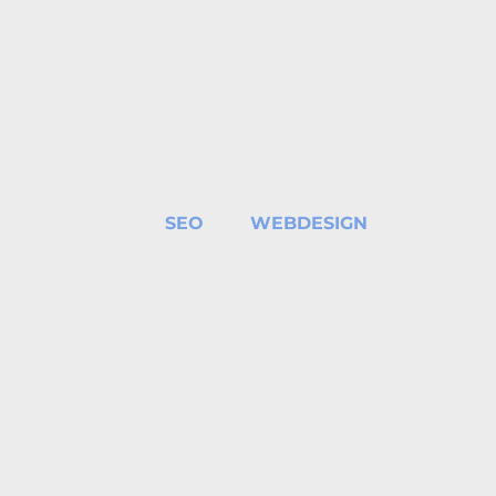
du trafic global depuis 2014
Etna 3340
SEO
WEBDESIGN
+245
%
du trafic SEO depuis 2018