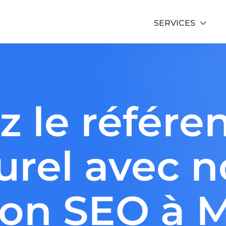
SERVICES
Formation Google Ads
ez le référ
Formation SEO
urel avec n
on SEO à M