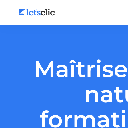
Agence SEO
Maîtris
Agence Google Ads
Facebook Ads
nat
LinkedIn Ads
formati
Audit SEO
Audit Google Ads