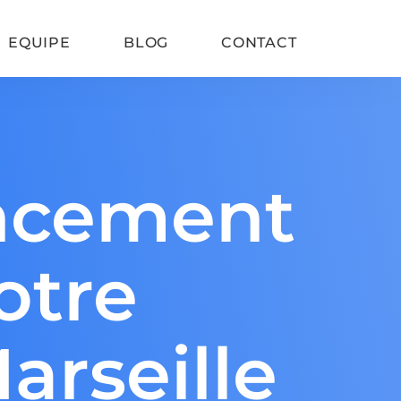
EQUIPE
BLOG
CONTACT
Refonte de site SEO
encement
Google Consent Mode V2
Vitesse de chargement
otre
SEO WordPress
arseille