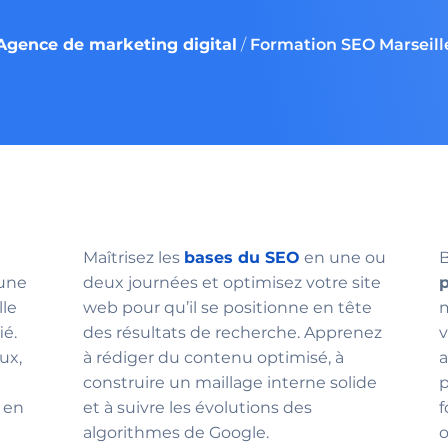
Agence de marketing digital
/
Formation SEO Marseill
Maîtrisez les
bases du SEO
en une ou
B
 une
deux journées et optimisez votre site
p
lle
web pour qu’il se positionne en tête
m
ié.
des résultats de recherche. Apprenez
v
ux,
à rédiger du contenu optimisé, à
construire un maillage interne solide
p
 en
et à suivre les évolutions des
f
algorithmes de Google.