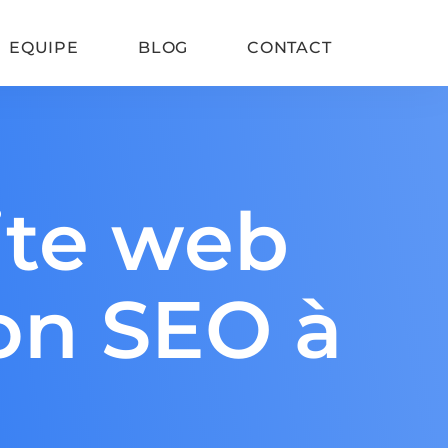
EQUIPE
BLOG
CONTACT
Refonte de site SEO
ite web
Google Consent Mode V2
Vitesse de chargement
on SEO à
SEO WordPress