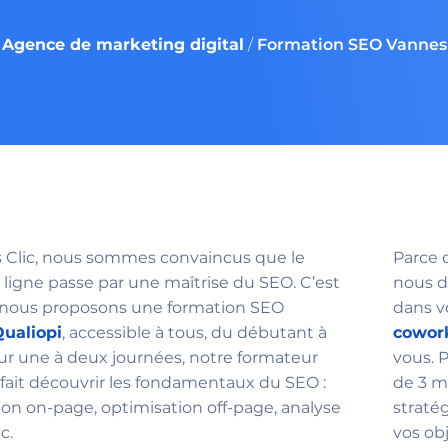
Agence de marketing digital
/
Formation SEO Vannes
s Clic, nous sommes convaincus que le
Parce 
 ligne passe par une maîtrise du SEO. C’est
nous d
 nous proposons une formation SEO
dans v
Qualiopi
, accessible à tous, du débutant à
cowor
Sur une à deux journées, notre formateur
vous. 
fait découvrir les fondamentaux du SEO :
de 3 m
ion on-page, optimisation off-page, analyse
straté
tc.
vos obj