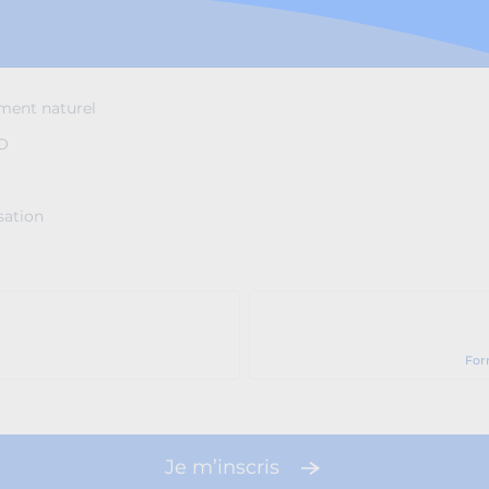
ment naturel
EO
sation
For
Je m’inscris