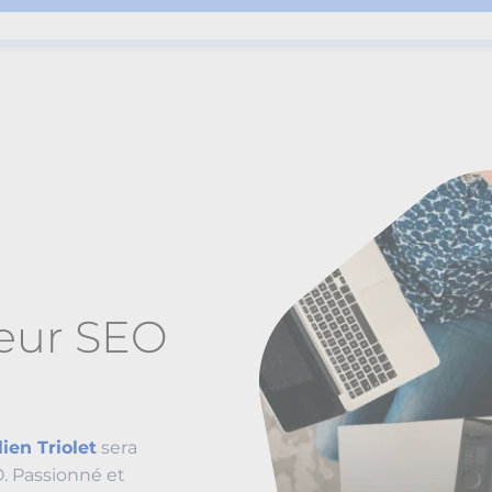
teur SEO
lien Triolet
sera
. Passionné et